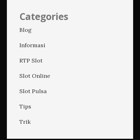
Categories
Blog
Informasi
RTP Slot
Slot Online
Slot Pulsa
Tips
Trik