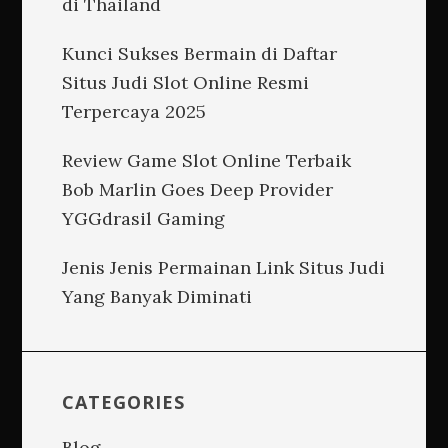
di Thailand
Kunci Sukses Bermain di Daftar
Situs Judi Slot Online Resmi
Terpercaya 2025
Review Game Slot Online Terbaik
Bob Marlin Goes Deep Provider
YGGdrasil Gaming
Jenis Jenis Permainan Link Situs Judi
Yang Banyak Diminati
CATEGORIES
Blog