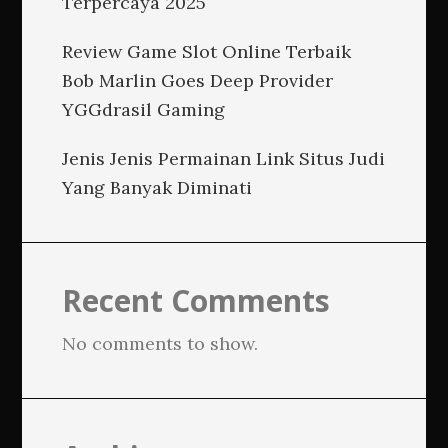
Terpercaya 2025
Review Game Slot Online Terbaik
Bob Marlin Goes Deep Provider
YGGdrasil Gaming
Jenis Jenis Permainan Link Situs Judi
Yang Banyak Diminati
Recent Comments
No comments to show.