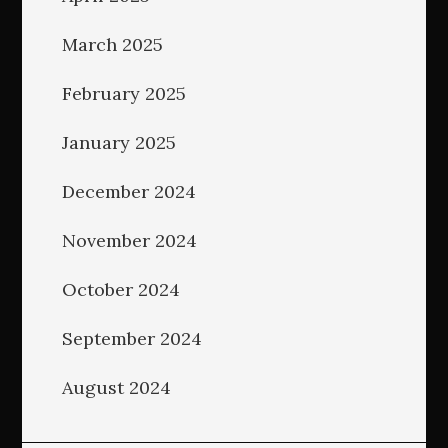
March 2025
February 2025
January 2025
December 2024
November 2024
October 2024
September 2024
August 2024