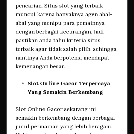
pencarian. Situs slot yang terbaik
muncul karena banyaknya agen abal-
abal yang menipu para pemainnya
dengan berbagai kecurangan. Jadi
pastikan anda tahu kriteria situs
terbaik agar tidak salah pilih, sehingga
nantinya Anda berpotensi mendapat
kemenangan besar.
Slot Online Gacor Terpercaya
Yang Semakin Berkembang
Slot Online Gacor sekarang ini
semakin berkembang dengan berbagai
judul permainan yang lebih beragam.