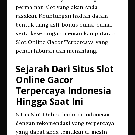
permainan slot yang akan Anda
rasakan. Keuntungan hadiah dalam
bentuk uang asli, bonus cuma-cuma,
serta kesenangan memainkan putaran
Slot Online Gacor Terpercaya yang
penuh hiburan dan menantang.
Sejarah Dari Situs Slot
Online Gacor
Terpercaya Indonesia
Hingga Saat Ini
Situs Slot Online hadir di Indonesia
dengan rekomendasi yang terpercaya
yang dapat anda temukan di mesin