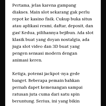
Pertama, jelas karena gampang
diakses. Main slot sekarang gak perlu
repot ke kasino fisik. Cukup buka situs
atau aplikasi resmi, daftar, deposit, dan
gas!
Kedua, pilihannya bejibun. Ada slot
klasik buat yang doyan nostalgia, ada
juga slot video dan 3D buat yang
pengen sensasi modern dengan
animasi keren.
Ketiga, potensi jackpot-nya gede
banget. Beberapa pemain bahkan
pernah dapet kemenangan sampai
ratusan juta cuma dari satu spin
beruntung. Serius, ini yang bikin