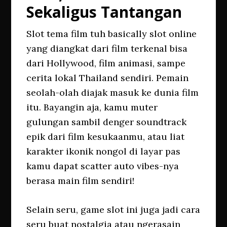
Sekaligus Tantangan
Slot tema film tuh basically slot online
yang diangkat dari film terkenal bisa
dari Hollywood, film animasi, sampe
cerita lokal Thailand sendiri. Pemain
seolah-olah diajak masuk ke dunia film
itu. Bayangin aja, kamu muter
gulungan sambil denger soundtrack
epik dari film kesukaanmu, atau liat
karakter ikonik nongol di layar pas
kamu dapat scatter auto vibes-nya
berasa main film sendiri!
Selain seru, game slot ini juga jadi cara
seru buat nostalgia atau ngerasain