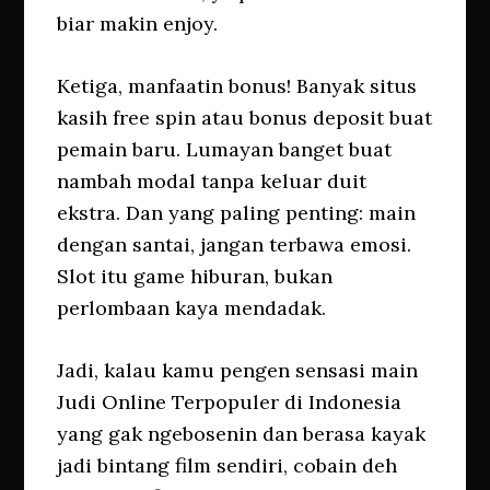
biar makin enjoy.
Ketiga, manfaatin bonus! Banyak situs
kasih free spin atau bonus deposit buat
pemain baru. Lumayan banget buat
nambah modal tanpa keluar duit
ekstra. Dan yang paling penting: main
dengan santai, jangan terbawa emosi.
Slot itu game hiburan, bukan
perlombaan kaya mendadak.
Jadi, kalau kamu pengen sensasi main
Judi Online Terpopuler di Indonesia
yang gak ngebosenin dan berasa kayak
jadi bintang film sendiri, cobain deh