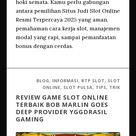
hoki semata. Kamu perlu gabungan
antara pemilihan Situs Judi Slot Online
Resmi Terpercaya 2025 yang aman,
pemahaman cara kerja slot, manajemen
modal yang rapi, sampai pemanfaatan
bonus dengan cerdas.
BLOG
,
INFORMASI
,
RTP SLOT
,
SLOT
ONLINE
,
SLOT PULSA
,
TIPS
,
TRIK
REVIEW GAME SLOT ONLINE
TERBAIK BOB MARLIN GOES
DEEP PROVIDER YGGDRASIL
GAMING