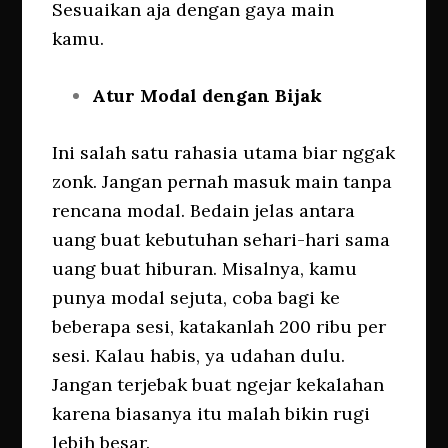
Sesuaikan aja dengan gaya main
kamu.
Atur Modal dengan Bijak
Ini salah satu rahasia utama biar nggak
zonk. Jangan pernah masuk main tanpa
rencana modal. Bedain jelas antara
uang buat kebutuhan sehari-hari sama
uang buat hiburan. Misalnya, kamu
punya modal sejuta, coba bagi ke
beberapa sesi, katakanlah 200 ribu per
sesi. Kalau habis, ya udahan dulu.
Jangan terjebak buat ngejar kekalahan
karena biasanya itu malah bikin rugi
lebih besar.