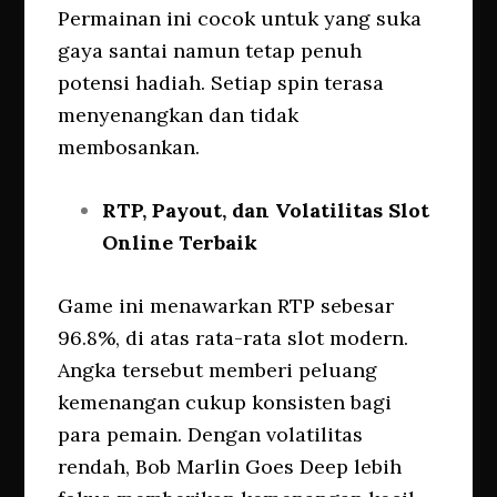
Permainan ini cocok untuk yang suka
gaya santai namun tetap penuh
potensi hadiah. Setiap spin terasa
menyenangkan dan tidak
membosankan.
RTP, Payout, dan Volatilitas Slot
Online Terbaik
Game ini menawarkan RTP sebesar
96.8%, di atas rata-rata slot modern.
Angka tersebut memberi peluang
kemenangan cukup konsisten bagi
para pemain. Dengan volatilitas
rendah, Bob Marlin Goes Deep lebih