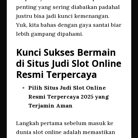
penting yang sering diabaikan padahal
justru bisa jadi kunci kemenangan.
Yuk, kita bahas dengan gaya santai biar
lebih gampang dipahami.
Kunci Sukses Bermain
di Situs Judi Slot Online
Resmi Terpercaya
Pilih Situs Judi Slot Online
Resmi Terpercaya 2025 yang
Terjamin Aman
Langkah pertama sebelum masuk ke
dunia slot online adalah memastikan