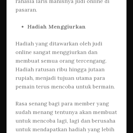
rahasia laris manisnya judi online di
pasaran.
Hadiah Menggiurkan
Hadiah yang ditawarkan oleh judi
online sangat menggiurkan dan
membuat semua orang tercengang.
Hadiah ratusan ribu hingga jutaan
rupiah, menjadi tujuan utama para
pemain terus mencoba untuk bermain.
Rasa senang bagi para member yang
sudah menang tentunya akan membuat
untuk mencoba lagi, lagi dan berusaha
untuk mendapatkan hadiah yang lebih