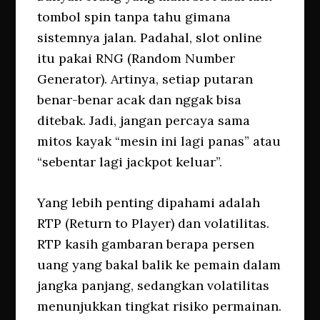
tombol spin tanpa tahu gimana
sistemnya jalan. Padahal, slot online
itu pakai RNG (Random Number
Generator). Artinya, setiap putaran
benar-benar acak dan nggak bisa
ditebak. Jadi, jangan percaya sama
mitos kayak “mesin ini lagi panas” atau
“sebentar lagi jackpot keluar”.
Yang lebih penting dipahami adalah
RTP (Return to Player) dan volatilitas.
RTP kasih gambaran berapa persen
uang yang bakal balik ke pemain dalam
jangka panjang, sedangkan volatilitas
menunjukkan tingkat risiko permainan.