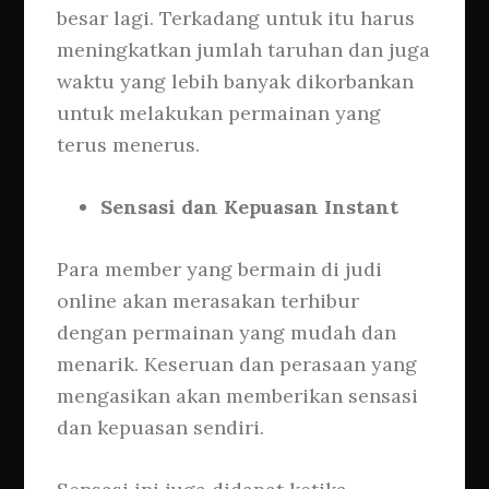
besar lagi. Terkadang untuk itu harus
meningkatkan jumlah taruhan dan juga
waktu yang lebih banyak dikorbankan
untuk melakukan permainan yang
terus menerus.
Sensasi dan Kepuasan Instant
Para member yang bermain di judi
online akan merasakan terhibur
dengan permainan yang mudah dan
menarik. Keseruan dan perasaan yang
mengasikan akan memberikan sensasi
dan kepuasan sendiri.