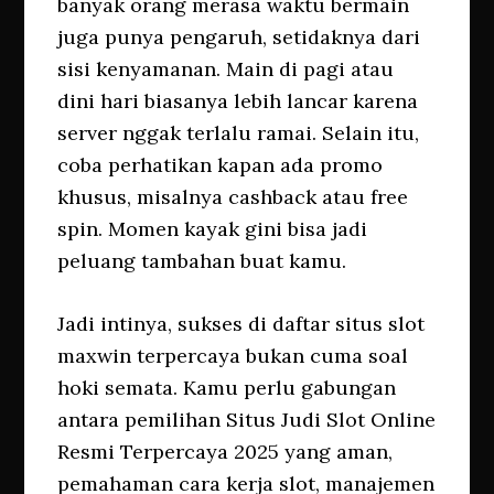
banyak orang merasa waktu bermain
juga punya pengaruh, setidaknya dari
sisi kenyamanan. Main di pagi atau
dini hari biasanya lebih lancar karena
server nggak terlalu ramai. Selain itu,
coba perhatikan kapan ada promo
khusus, misalnya cashback atau free
spin. Momen kayak gini bisa jadi
peluang tambahan buat kamu.
Jadi intinya, sukses di daftar situs slot
maxwin terpercaya bukan cuma soal
hoki semata. Kamu perlu gabungan
antara pemilihan Situs Judi Slot Online
Resmi Terpercaya 2025 yang aman,
pemahaman cara kerja slot, manajemen