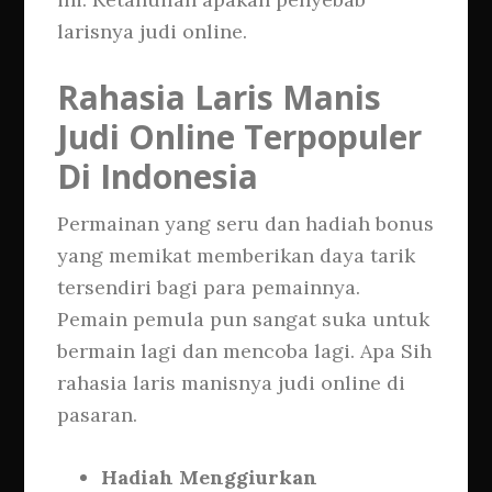
larisnya judi online.
Rahasia Laris Manis
Judi Online Terpopuler
Di Indonesia
Permainan yang seru dan hadiah bonus
yang memikat memberikan daya tarik
tersendiri bagi para pemainnya.
Pemain pemula pun sangat suka untuk
bermain lagi dan mencoba lagi. Apa Sih
rahasia laris manisnya judi online di
pasaran.
Hadiah Menggiurkan