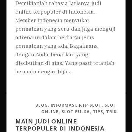
Demikianlah rahasia larisnya judi
online terpopuler di Indonesia.
Member Indonesia menyukai
permainan yang seru dan juga menguji
adrenalin dalam berbagai jenis
permainan yang ada. Bagaimana
dengan Anda, benarkan yang
disebutkan di atas. Yang pasti tetaplah
bermain dengan bijak.
BLOG
,
INFORMASI
,
RTP SLOT
,
SLOT
ONLINE
,
SLOT PULSA
,
TIPS
,
TRIK
MAIN JUDI ONLINE
TERPOPULER DI INDONESIA