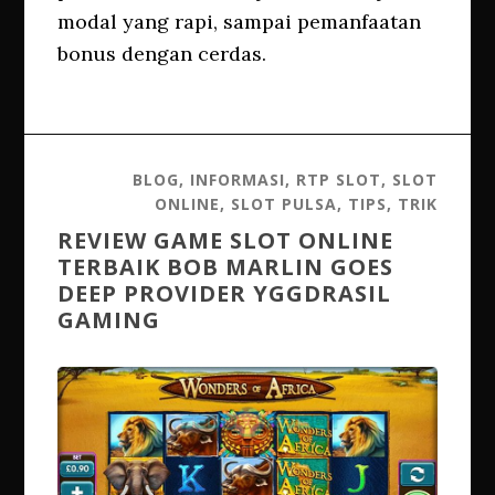
modal yang rapi, sampai pemanfaatan
bonus dengan cerdas.
BLOG
,
INFORMASI
,
RTP SLOT
,
SLOT
ONLINE
,
SLOT PULSA
,
TIPS
,
TRIK
REVIEW GAME SLOT ONLINE
TERBAIK BOB MARLIN GOES
DEEP PROVIDER YGGDRASIL
GAMING