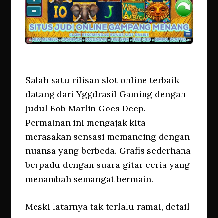
Salah satu rilisan slot online terbaik
datang dari Yggdrasil Gaming dengan
judul Bob Marlin Goes Deep.
Permainan ini mengajak kita
merasakan sensasi memancing dengan
nuansa yang berbeda.
Grafis sederhana
berpadu dengan suara gitar ceria yang
menambah semangat bermain.
Meski latarnya tak terlalu ramai, detail