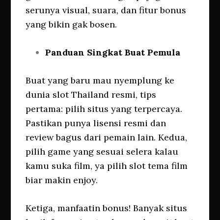
serunya visual, suara, dan fitur bonus
yang bikin gak bosen.
Panduan Singkat Buat Pemula
Buat yang baru mau nyemplung ke
dunia slot Thailand resmi, tips
pertama: pilih situs yang terpercaya.
Pastikan punya lisensi resmi dan
review bagus dari pemain lain. Kedua,
pilih game yang sesuai selera kalau
kamu suka film, ya pilih slot tema film
biar makin enjoy.
Ketiga, manfaatin bonus! Banyak situs