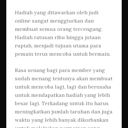
Hadiah yang ditawarkan oleh judi
online sangat menggiurkan dan
membuat semua orang tercengang.
Hadiah ratusan ribu hingga jutaan
rupiah, menjadi tujuan utama para
pemain terus mencoba untuk bermain.
Rasa senang bagi para member yang
sudah menang tentunya akan membuat
untuk mencoba lagi, lagi dan berusaha
untuk mendapatkan hadiah yang lebih
besar lagi. Terkadang untuk itu harus
meningkatkan jumlah taruhan dan juga
waktu yang lebih banyak dikorbankan