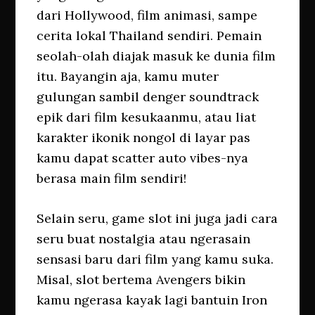
dari Hollywood, film animasi, sampe
cerita lokal Thailand sendiri. Pemain
seolah-olah diajak masuk ke dunia film
itu. Bayangin aja, kamu muter
gulungan sambil denger soundtrack
epik dari film kesukaanmu, atau liat
karakter ikonik nongol di layar pas
kamu dapat scatter auto vibes-nya
berasa main film sendiri!
Selain seru, game slot ini juga jadi cara
seru buat nostalgia atau ngerasain
sensasi baru dari film yang kamu suka.
Misal, slot bertema Avengers bikin
kamu ngerasa kayak lagi bantuin Iron