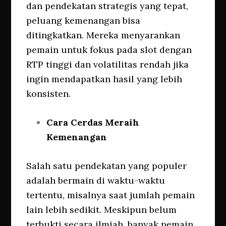
dan pendekatan strategis yang tepat,
peluang kemenangan bisa
ditingkatkan. Mereka menyarankan
pemain untuk fokus pada slot dengan
RTP tinggi dan volatilitas rendah jika
ingin mendapatkan hasil yang lebih
konsisten.
Cara Cerdas Meraih
Kemenangan
Salah satu pendekatan yang populer
adalah bermain di waktu-waktu
tertentu, misalnya saat jumlah pemain
lain lebih sedikit. Meskipun belum
terbukti secara ilmiah, banyak pemain