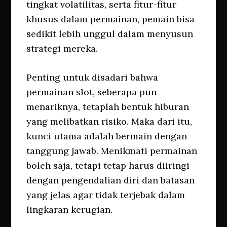
tingkat volatilitas, serta fitur-fitur
khusus dalam permainan, pemain bisa
sedikit lebih unggul dalam menyusun
strategi mereka.
Penting untuk disadari bahwa
permainan slot, seberapa pun
menariknya, tetaplah bentuk hiburan
yang melibatkan risiko. Maka dari itu,
kunci utama adalah bermain dengan
tanggung jawab. Menikmati permainan
boleh saja, tetapi tetap harus diiringi
dengan pengendalian diri dan batasan
yang jelas agar tidak terjebak dalam
lingkaran kerugian.