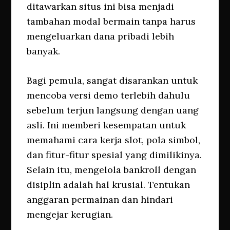
ditawarkan situs ini bisa menjadi
tambahan modal bermain tanpa harus
mengeluarkan dana pribadi lebih
banyak.
Bagi pemula, sangat disarankan untuk
mencoba versi demo terlebih dahulu
sebelum terjun langsung dengan uang
asli. Ini memberi kesempatan untuk
memahami cara kerja slot, pola simbol,
dan fitur-fitur spesial yang dimilikinya.
Selain itu, mengelola bankroll dengan
disiplin adalah hal krusial. Tentukan
anggaran permainan dan hindari
mengejar kerugian.