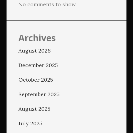
No comments to show.
Archives
August 2026
December 2025
October 2025
September 2025
August 2025
July 2025