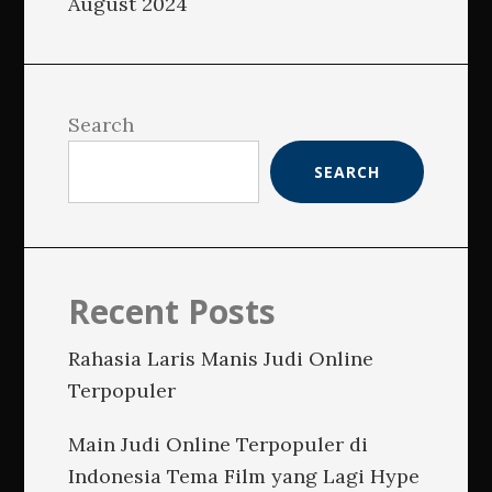
August 2024
Search
SEARCH
Recent Posts
Rahasia Laris Manis Judi Online
Terpopuler
Main Judi Online Terpopuler di
Indonesia Tema Film yang Lagi Hype