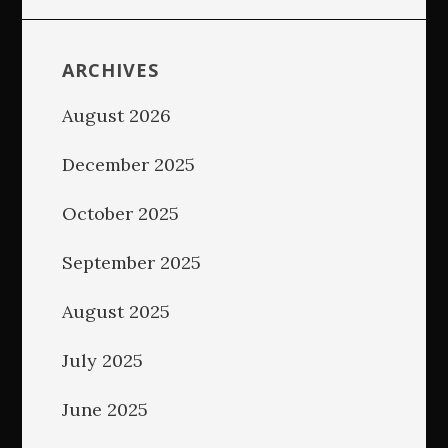
ARCHIVES
August 2026
December 2025
October 2025
September 2025
August 2025
July 2025
June 2025