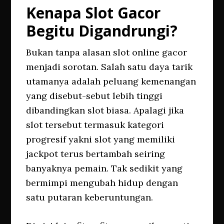
Kenapa Slot Gacor
Begitu Digandrungi?
Bukan tanpa alasan slot online gacor
menjadi sorotan. Salah satu daya tarik
utamanya adalah peluang kemenangan
yang disebut-sebut lebih tinggi
dibandingkan slot biasa. Apalagi jika
slot tersebut termasuk kategori
progresif yakni slot yang memiliki
jackpot terus bertambah seiring
banyaknya pemain. Tak sedikit yang
bermimpi mengubah hidup dengan
satu putaran keberuntungan.