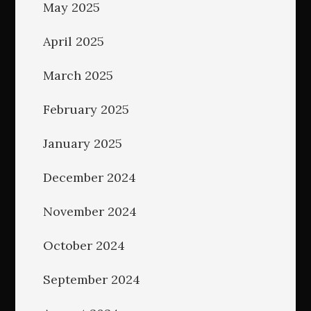
May 2025
April 2025
March 2025
February 2025
January 2025
December 2024
November 2024
October 2024
September 2024